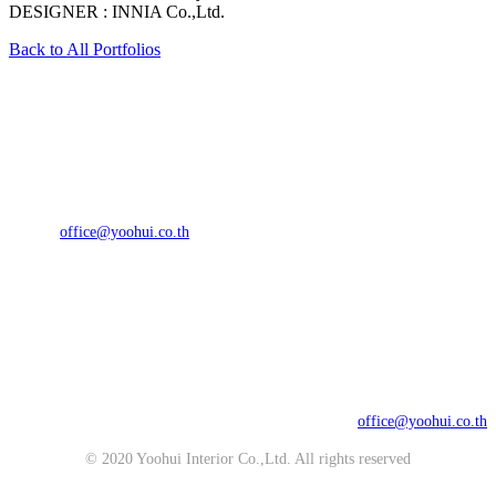
DESIGNER : INNIA Co.,Ltd.
Back to All Portfolios
YOOHUI INTERIOR CO., LTD. (HEAD OFFICE)
934 Srinakarin Rd, Kwaeng Pattanakarn,
Khet Suanluang, Bangkok 10250
Tel : 02 721 3625 - 9
Fax : 02 721 3624
Email :
office@yoohui.co.th
บริษัท ยู่ฮุย อินทีเรีย จำกัด (สำนักงานใหญ่)
เลขที่ 934 ถนนศรีนครินทร์ แขวงพัฒนาการ
เขตสวนหลวง กรุงเทพฯ 10250
โทรศัพท์ : 02 721 3625 - 9
แฟกซ์ : 02 721 3624
อีเมล์ :
office@yoohui.co.th
© 2020 Yoohui Interior Co.,Ltd. All rights reserved