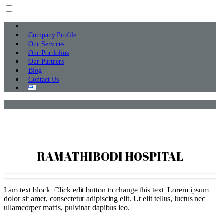
Company Profile
Our Services
Our Portfolios
Our Partners
Blog
Contact Us
RAMATHIBODI HOSPITAL
I am text block. Click edit button to change this text. Lorem ipsum
dolor sit amet, consectetur adipiscing elit. Ut elit tellus, luctus nec
ullamcorper mattis, pulvinar dapibus leo.