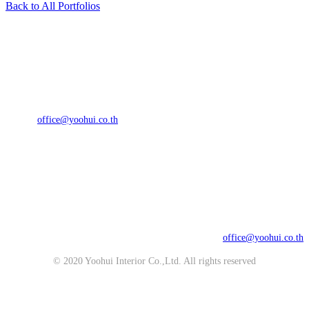
Back to All Portfolios
YOOHUI INTERIOR CO., LTD. (HEAD OFFICE)
934 Srinakarin Rd, Kwaeng Pattanakarn,
Khet Suanluang, Bangkok 10250
Tel : 02 721 3625 - 9
Fax : 02 721 3624
Email :
office@yoohui.co.th
บริษัท ยู่ฮุย อินทีเรีย จำกัด (สำนักงานใหญ่)
เลขที่ 934 ถนนศรีนครินทร์ แขวงพัฒนาการ
เขตสวนหลวง กรุงเทพฯ 10250
โทรศัพท์ : 02 721 3625 - 9
แฟกซ์ : 02 721 3624
อีเมล์ :
office@yoohui.co.th
© 2020 Yoohui Interior Co.,Ltd. All rights reserved